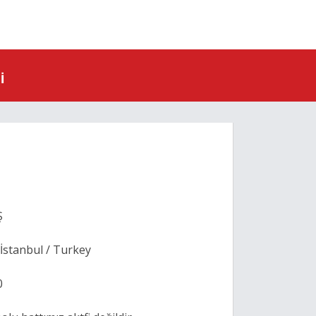
I
Ş
İstanbul / Turkey
0