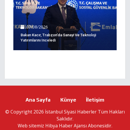
07/08/2026
Bakan Kacır, Trabzon’da Sanayi Ve Teknoloji
Yatırımlarını Inceledi
Ana Sayfa
Künye
İletişim
© Copyright 2026 İstanbul Siyasi Haberler Tüm Hakları
Saklıdır.
Web sitemiz
Hibya Haber Ajansı
Abonesidir.